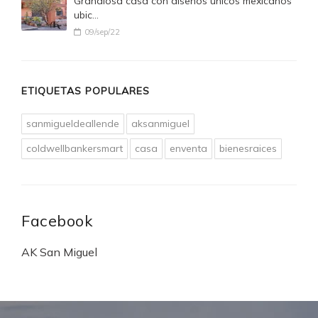
Grandiosa casa con diseños únicos mexicanos
ubic…
09/sep/22
ETIQUETAS POPULARES
sanmigueldeallende
aksanmiguel
coldwellbankersmart
casa
enventa
bienesraices
Facebook
AK San Miguel