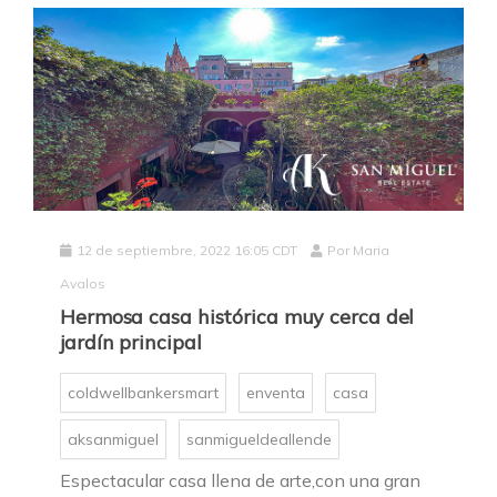
12 de septiembre, 2022 16:05 CDT
Por
Maria
Avalos
Hermosa casa histórica muy cerca del
jardín principal
coldwellbankersmart
enventa
casa
aksanmiguel
sanmigueldeallende
Espectacular casa llena de arte,con una gran