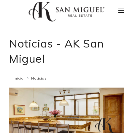
INICIO
NOTICIAS
Noticias - AK San
PROPIEDADES
Miguel
AGENTES
CONÓCENOS
Inicio
Noticias
CONTACTO
ENGLISH