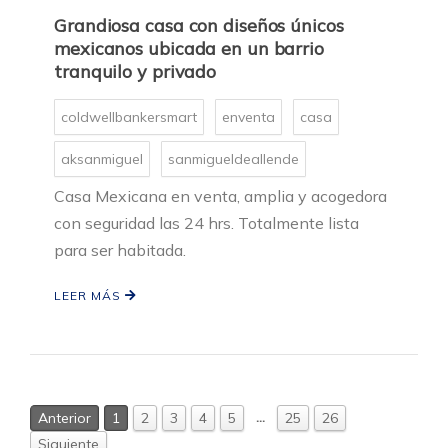
Grandiosa casa con diseños únicos
mexicanos ubicada en un barrio
tranquilo y privado
coldwellbankersmart
enventa
casa
aksanmiguel
sanmigueldeallende
Casa Mexicana en venta, amplia y acogedora
con seguridad las 24 hrs. Totalmente lista
para ser habitada.
LEER MÁS
…
Anterior
1
2
3
4
5
25
26
Siguiente