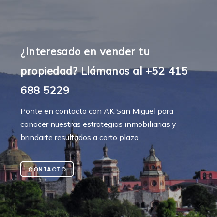
¿Interesado en vender tu
propiedad? Llámanos al +52 415
688 5229
Ponte en contacto con AK San Miguel para
conocer nuestras estrategias inmobiliarias y
brindarte resultados a corto plazo.
CONTACTO